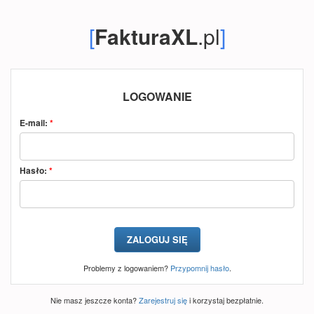
[
FakturaXL
.pl
]
LOGOWANIE
E-mail:
*
Hasło:
*
Problemy z logowaniem?
Przypomnij hasło
.
Nie masz jeszcze konta?
Zarejestruj się
i korzystaj bezpłatnie.