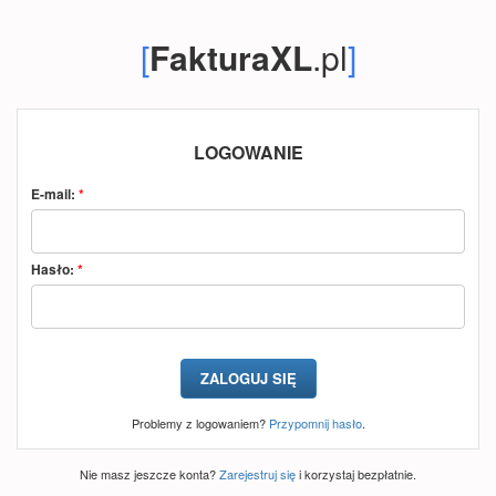
[
FakturaXL
.pl
]
LOGOWANIE
E-mail:
*
Hasło:
*
Problemy z logowaniem?
Przypomnij hasło
.
Nie masz jeszcze konta?
Zarejestruj się
i korzystaj bezpłatnie.