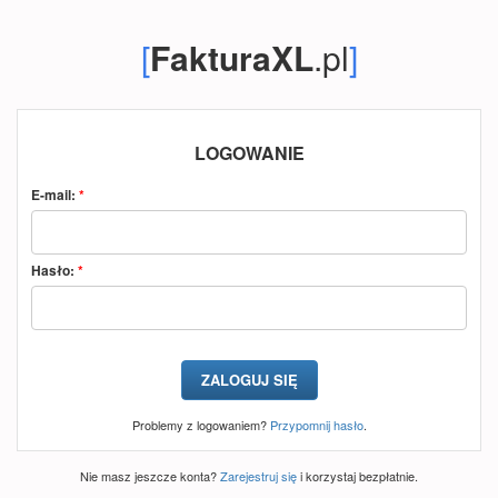
[
FakturaXL
.pl
]
LOGOWANIE
E-mail:
*
Hasło:
*
Problemy z logowaniem?
Przypomnij hasło
.
Nie masz jeszcze konta?
Zarejestruj się
i korzystaj bezpłatnie.